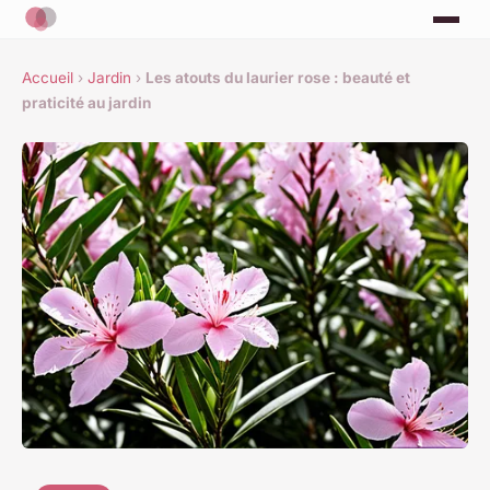
Accueil
›
Jardin
›
Les atouts du laurier rose : beauté et
praticité au jardin