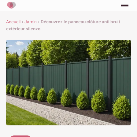
Accueil
›
Jardin
›
Découvrez le panneau clôture anti bruit
extérieur silenzo