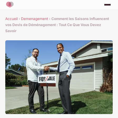
Accueil
›
Demenagement
›
Comment les Saisons Influencent
vos Devis de Déménagement : Tout Ce Que Vous Devez
Savoir